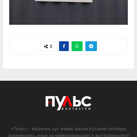
0
«Пульс» - видання, що знімає маски й рожеві окуляри,
зупиняючись лише на найважливішому в життєдіяльності