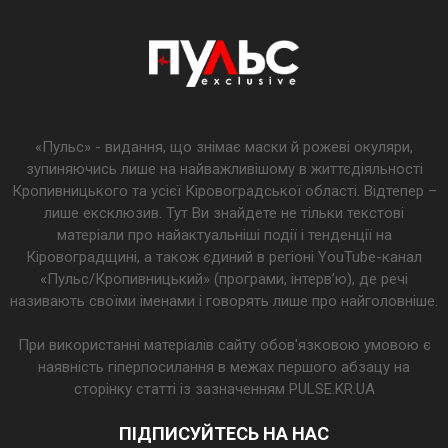
«Пульс» - видання, що знімає маски й рожеві окуляри,
зупиняючись лише на найважливішому в життєдіяльності
Кропивницького та усієї Кіровоградської області. Відтепер –
лише ексклюзив. Тут Ви знайдете не тільки текстові
матеріали про найактуальніші події і тенденції на
Кіровоградщині, а також єдиний в регіоні YouTube-канал
«Пульс/Кропивницький» (програми, інтерв’ю), де речі
називають своїми іменами і говорять лише про найголовніше.
При використанні матеріалів сайту обов'язковою умовою є
наявність гіперпосилання в межах першого абзацу на
сторінку статті із зазначенням PULSE.KR.UA
ПІДПИСУЙТЕСЬ НА НАС