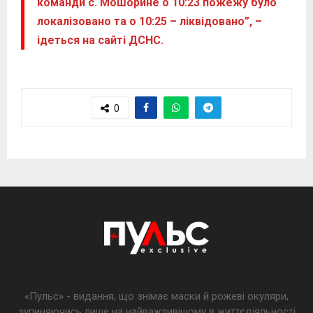
команди с. Мошорине о 10:23 пожежу було
локалізовано та о 10:25 – ліквідовано”, –
ідеться на сайті ДСНС.
0
«Пульс» - видання, що знімає маски й рожеві окуляри,
зупиняючись лише на найважливішому в життєдіяльності