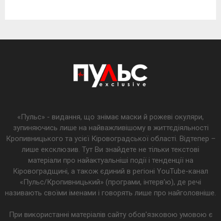
«Пульс» - видання, що знімає маски й рожеві окуляри,
зупиняючись лише на найважливішому в життєдіяльності
Кропивницького та усієї Кіровоградської області. Відтепер –
лише ексклюзив. Тут Ви знайдете не тільки текстові
матеріали про найактуальніші події і тенденції на
Кіровоградщині, а також єдиний в регіоні YouTube-канал
«Пульс/Кропивницький» (програми, інтерв’ю), де речі
називають своїми іменами і говорять лише про найголовніше.
При використанні матеріалів сайту обов'язковою умовою є