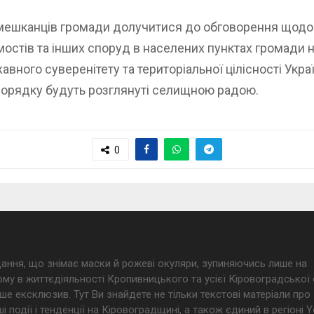
 мешканців громади долучитися до обговорення щод
, мостів та інших споруд в населених пунктах громади н
вного суверенітету та територіальної цілісності Украї
у порядку будуть розглянуті селищною радою.
0
дання, що знімає маски й рожеві окуляри, зупиняючись лише на
му в життєдіяльності Кропивницького та усієї Кіровоградської 
ше ексклюзив. Тут Ви знайдете не тільки текстові матеріали про
і події і тенденції на Кіровоградщині, а також єдиний в регіоні