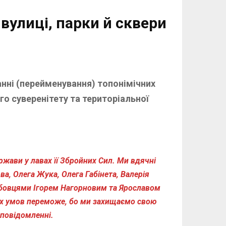
вулиці, парки й сквери
анні (перейменування) топонімічних
го суверенітету та територіальної
ержави у лавах її Збройних Сил. Ми вдячні
а, Олега Жука, Олега Габінета, Валерія
бовцями Ігорем Нагорновим та Ярославом
ких умов переможе, бо ми захищаємо свою
 повідомленні.