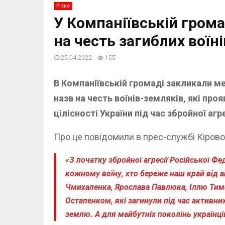
Різне
У Компаніївській гром
на честь загиблих воїн
25.04.2022
155
В Компаніївській громаді закликали м
назв на честь воїнів-земляків, які про
цілісності України під час збройної агре
Про це повідомили в прес-службі Кіров
«З
поча
тку збройної агресії Російської Фе
кожному воїну, хто береже наш край від а
Чмихаленка, Ярослава Павлюка, Іллю Ти
Остапенком, які загинули під час активн
землю. А для майбутніх поколінь українців