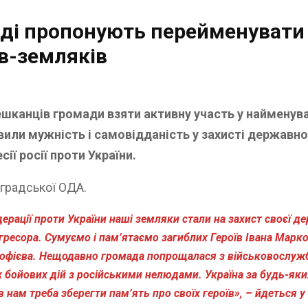
аді пропонують перейменувати 
ів-земляків
ешканців громади взяти активну участь у найменув
явили мужність і самовідданість у захисті державно
сії росії проти України.
оградської ОДА.
дерації проти України наші земляки стали на захист своєї д
гресора. Сумуємо і пам’ятаємо загиблих Героїв Івана Марков
мофієва. Нещодавно громада попрощалася з військовослуж
их бойових дій з російськими нелюдами. Україна за будь-я
 нам треба зберегти пам’ять про своїх героїв», – йдеться у