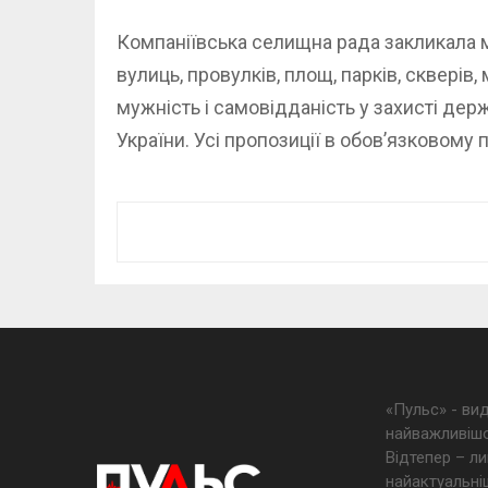
Компаніївська селищна рада закликала
вулиць, провулків, площ, парків, скверів
мужність і самовідданість у захисті держа
України. Усі пропозиції в обов’язковом
«Пульс» - ви
найважливішо
Відтепер – ли
найактуальніш