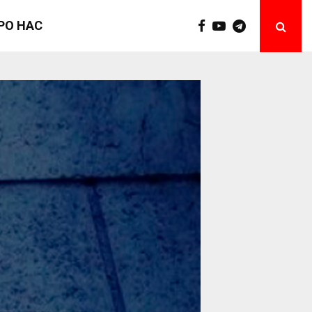
РО НАС