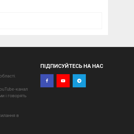
ПІДПИСУЙТЕСЬ НА НАС
області.
 YouTube-канал
ми і говорять
силання в