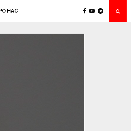
РО НАС