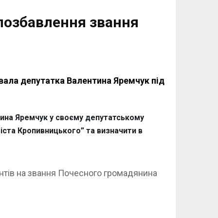
 позбавлення звання
вала депутатка Валентина Яремчук під
нтина Яремчук у своєму депутатському
іста Кропивницького” та визначити в
ентів на звання Почесного громадянина