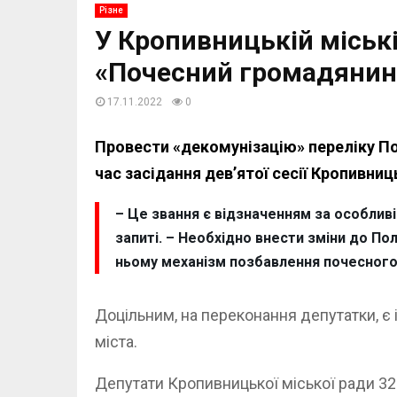
Різне
У Кропивницькій міськ
«Почесний громадянин
17.11.2022
0
Провести «декомунізацію» переліку П
час засідання дев’ятої сесії Кропивниц
– Це звання є відзначенням за особлив
запиті. – Необхідно внести зміни до П
ньому механізм позбавлення почесного
Доцільним, на переконання депутатки, є
міста.
Депутати Кропивницької міської ради 32