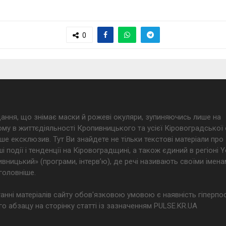
0
дання, що знімає маски й рожеві окуляри, зупиняючись лише на
му в життєдіяльності Кропивницького та усієї Кіровоградської 
ше ексклюзив. Тут Ви знайдете не тільки текстові матеріали про
і події і тенденції на Кіровоградщині, а також єдиний в регіоні
ницький» (програми, інтерв’ю), де речі називають своїми імена
головніше.
анні матеріалів сайту обов'язковою умовою є наявність гіперпо
о абзацу на сторінку статті із зазначенням PULSE.KR.UA