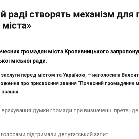
ій раді створять механізм для
 міста»
очесних громадян міста Кропивницького запропону
ької міської ради.
і заслуги перед містом та Україною, – наголосила Вале
оложення про присвоєння звання “Почесний громадянин м
 звання.
 і врахування думки громади при визначенні претенд
 голосами підтримали депутатський запит.