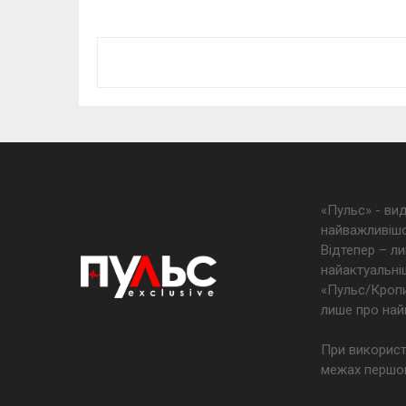
«Пульс» - ви
найважливішо
Відтепер – ли
найактуальніш
«Пульс/Кропив
лише про най
При використ
межах першог