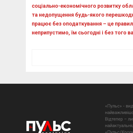
соціально-економічного розвитку обла
та недопущення будь-якого перешкоджа
працює без оподаткування – це правил
неприпустимо, їм сьогодні і без того в
«Пульс» - ви
найважливішо
Відтепер – ли
найактуальніш
«Пульс/Кропив