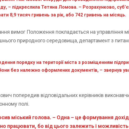
нду, – підкреслила Тетяна Ломова. – Розрахунково, суб’є
ти 8,9 тисяч гривень за рік, або 742 гривень на місяць.
ня вимог Положення покладається на управління міс
нього природного середовища, департамент з питань 
дення порядку на території міста з розміщенням підпр
йони без належно оформлених документів, – звернув ува
кович попередив відповідальних керівників виконав
онному полі.
лосив міський голова. – Одна – це формування дохі
 працювати, бо від цього залежить і можливість 