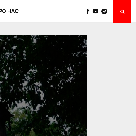
РО НАС