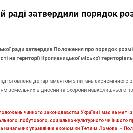
ій раді затвердили порядок р
ської ради затвердив Положення про порядок розм
ті на території Кропивницької міської територіаль
підготовлене департаментом з питань економічного р
нням земельних відносин та охорони навколишнього п
положень чинного законодавства України і має на меті
ьного, побутового, соціально-культурного чи іншого п
ла начальник управління економіки Тетяна Ломова. – По