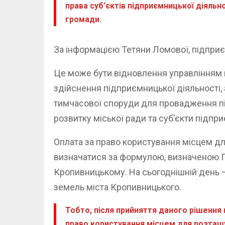
права суб’єктів підприємницької діяльн
громади.
За інформацією Тетяни Ломової, підпри
Це може бути відновлення управлінням м
здійснення підприємницької діяльності
тимчасової споруди для провадження пі
розвитку міської ради та суб’єкти підпри
Оплата за право користування місцем д
визначатися за формулою, визначеною П
Кропивницькому. На сьогоднішній день –
земель міста Кропивницького.
Тобто, після прийняття даного рішення
право користування місцем для розташу