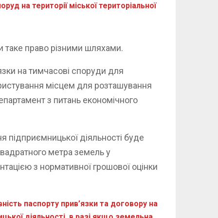
руд на території міської територіальної
и таке право різними шляхами.
язки на тимчасові споруди для
ористування місцем для розташування
епартамент з питань економічного
я підприємницької діяльності буде
квадратного метра земель у
нтацією з нормативної грошової оцінки
ність паспорту прив’язки та договору на
ької діяльності, в разі якщо земельна