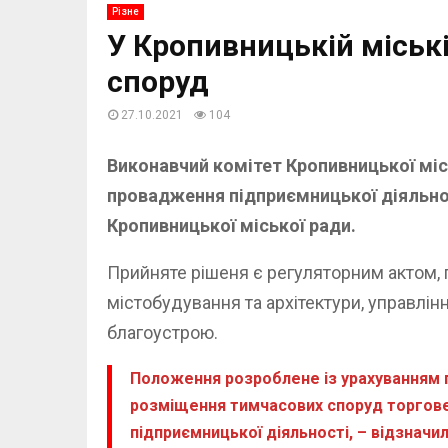
Різне
У Кропивницькій міськ
споруд
27.10.2021
104
Виконавчий комітет Кропивницької мі
провадження підприємницької діяльнос
Кропивницької міської ради.
Прийняте рішеня є регуляторним актом, 
містобудування та архітектури, управлі
благоустрою.
Положення розроблене із урахуванням 
розміщення тимчасових споруд торговел
підприємницької діяльності, – відзначи