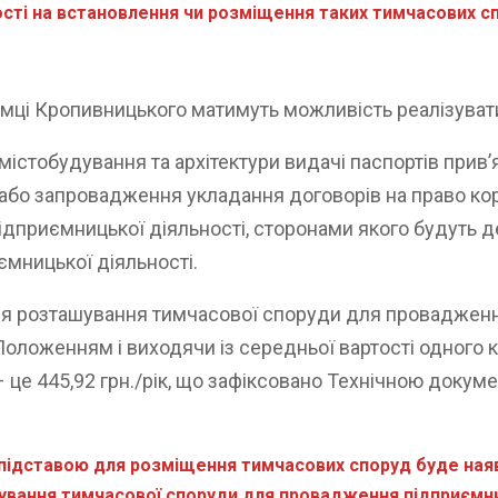
ості на встановлення чи розміщення таких тимчасових спо
ємці Кропивницького матимуть можливість реалізуват
істобудування та архітектури видачі паспортів прив’
, або запровадження укладання договорів на право к
дприємницької діяльності, сторонами якого будуть д
ємницької діяльності.
ля розташування тимчасової споруди для провадженн
оложенням і виходячи із середньої вартості одного 
 це 445,92 грн./рік, що зафіксовано Технічною докуме
 підставою для розміщення тимчасових споруд буде наяв
вання тимчасової споруди для провадження підприємниц