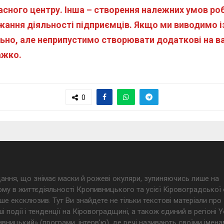
сного центру. Інша – створення належних умов робо
ння діяльності підприємців. Якщо ми виводимо із м
ьно, але неприпустимо створювати додаткові на в
ажко.
0
дання, що знімає маски й рожеві окуляри, зупиняючись лише на
му в життєдіяльності Кропивницького та усієї Кіровоградської 
ше ексклюзив. Тут Ви знайдете не тільки текстові матеріали про
і події і тенденції на Кіровоградщині, а також єдиний в регіоні
ницький» (програми, інтерв’ю), де речі називають своїми імена