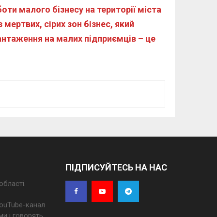
ти малого бізнесу на території міста
ертвих, сірих зон бізнес, який
антаження на малих підприємців – це
ПІДПИСУЙТЕСЬ НА НАС
області.
 YouTube-канал
ми і говорять