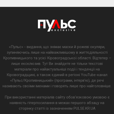
«Пульс» - видання, що знімає маски й рожеві окуляри,
зупиняючись лише на найважливішому в життєдіяльності
Кропивницького та усієї Кіровоградської області. Відтепер –
лише ексклюзив. Тут Ви знайдете не тільки текстові
матеріали про найактуальніші події і тенденції на
Кіровоградщині, а також єдиний в регіоні YouTube-канал
«Пульс/Кропивницький» (програми, інтерв’ю), де речі
називають своїми іменами і говорять лише про найголовніше.
При використанні матеріалів сайту обов'язковою умовою є
наявність гіперпосилання в межах першого абзацу на
сторінку статті із зазначенням PULSE.KR.UA