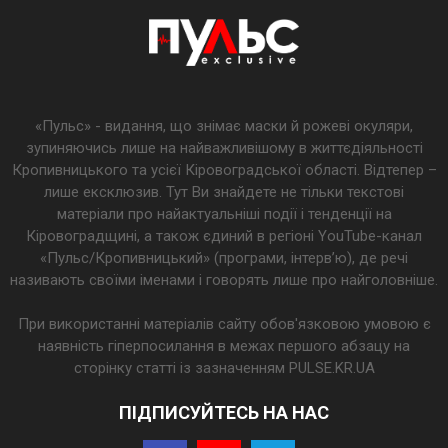
«Пульс» - видання, що знімає маски й рожеві окуляри,
зупиняючись лише на найважливішому в життєдіяльності
Кропивницького та усієї Кіровоградської області. Відтепер –
лише ексклюзив. Тут Ви знайдете не тільки текстові
матеріали про найактуальніші події і тенденції на
Кіровоградщині, а також єдиний в регіоні YouTube-канал
«Пульс/Кропивницький» (програми, інтерв’ю), де речі
називають своїми іменами і говорять лише про найголовніше.
При використанні матеріалів сайту обов'язковою умовою є
наявність гіперпосилання в межах першого абзацу на
сторінку статті із зазначенням PULSE.KR.UA
ПІДПИСУЙТЕСЬ НА НАС