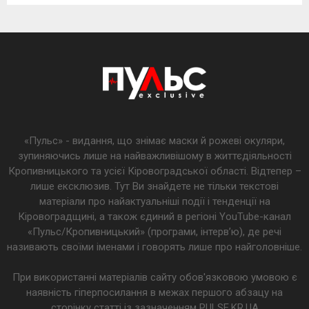
«Пульс» - видання, що знімає маски й рожеві окуляри,
зупиняючись лише на найважливішому в життєдіяльності
Кропивницького та усієї Кіровоградської області. Відтепер –
лише ексклюзив. Тут Ви знайдете не тільки текстові
матеріали про найактуальніші події і тенденції на
Кіровоградщині, а також єдиний в регіоні YouTube-канал
«Пульс/Кропивницький» (програми, інтерв’ю), де речі
називають своїми іменами і говорять лише про найголовніше.
При використанні матеріалів сайту обов'язковою умовою є
наявність гіперпосилання в межах першого абзацу на
сторінку статті із зазначенням PULSE.KR.UA