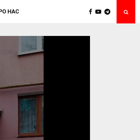
РО НАС