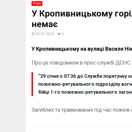
Різне
У Кропивницькому горіл
немає
30.01.2023
0
У Кропивницькому на вулиці Василя Нікі
Про це повідомили в прес-службі ДСНС 
“29 січня о 07:36 до Служби порятунку н
пожежно-рятувального підрозділу вогне
бійці 1-го пожежно-рятувального загону
Загиблих та травмованих під час пожеж 