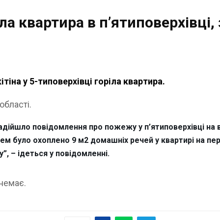
а квартира в п’ятиповерхівці,
тіна у 5-типоверхівці горіла квартира.
області.
адійшло повідомлення про пожежу у п’ятиповерхівці на ву
м було охоплено 9 м2 домашніх речей у квартирі на пер
”, – ідеться у повідомленні.
немає.