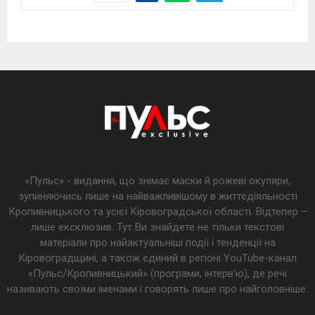
«Пульс» - видання, що знімає маски й рожеві окуляри,
зупиняючись лише на найважливішому в життєдіяльності
Кропивницького та усієї Кіровоградської області. Відтепер –
лише ексклюзив. Тут Ви знайдете не тільки текстові
матеріали про найактуальніші події і тенденції на
Кіровоградщині, а також єдиний в регіоні YouTube-канал
«Пульс/Кропивницький» (програми, інтерв’ю), де речі
називають своїми іменами і говорять лише про найголовніше.