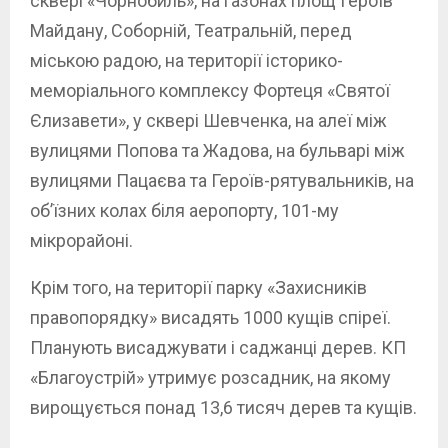
сквері «Чорнобиль», на газонах площ Героїв
Майдану, Соборній, Театральній, перед
міською радою, на території історико-
меморіального комплексу Фортеця «Святої
Єлизавети», у сквері Шевченка, на алеї між
вулицями Попова та Жадова, на бульварі між
вулицями Пацаєва та Героїв-рятувальників, на
об’їзних колах біля аеропорту, 101-му
мікрорайоні.
Крім того, на території парку «Захисників
правопорядку» висадять 1000 кущів спіреї.
Планують висаджувати і саджанці дерев. КП
«Благоустрій» утримує розсадник, на якому
вирощується понад 13,6 тисяч дерев та кущів.