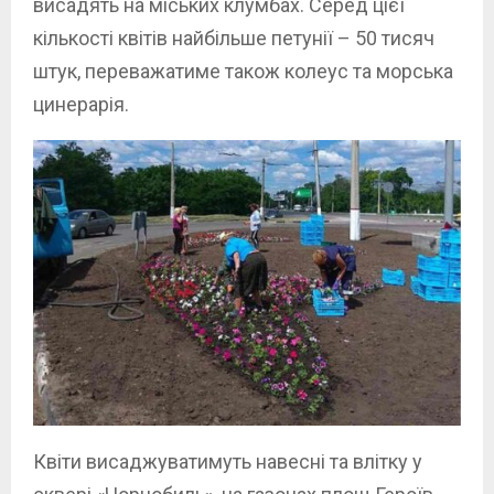
висадять на міських клумбах. Серед цієї
кількості квітів найбільше петунії – 50 тисяч
штук, переважатиме також колеус та морська
цинерарія.
Квіти висаджуватимуть навесні та влітку у