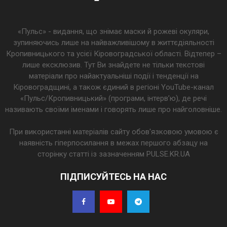
«Пульс» - видання, що знімає маски й рожеві окуляри,
зупиняючись лише на найважливішому в життєдіяльності
Кропивницького та усієї Кіровоградської області. Відтепер –
лише ексклюзив. Тут Ви знайдете не тільки текстові
матеріали про найактуальніші події і тенденції на
Кіровоградщині, а також єдиний в регіоні YouTube-канал
«Пульс/Кропивницький» (програми, інтерв’ю), де речі
називають своїми іменами і говорять лише про найголовніше.
При використанні матеріалів сайту обов'язковою умовою є
наявність гіперпосилання в межах першого абзацу на
сторінку статті із зазначенням PULSE.KR.UA
ПІДПИСУЙТЕСЬ НА НАС