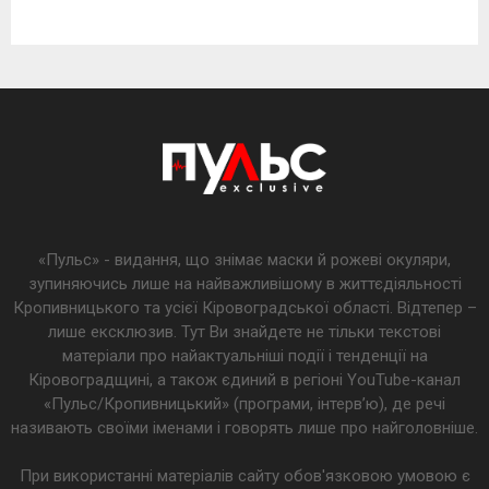
«Пульс» - видання, що знімає маски й рожеві окуляри,
зупиняючись лише на найважливішому в життєдіяльності
Кропивницького та усієї Кіровоградської області. Відтепер –
лише ексклюзив. Тут Ви знайдете не тільки текстові
матеріали про найактуальніші події і тенденції на
Кіровоградщині, а також єдиний в регіоні YouTube-канал
«Пульс/Кропивницький» (програми, інтерв’ю), де речі
називають своїми іменами і говорять лише про найголовніше.
При використанні матеріалів сайту обов'язковою умовою є