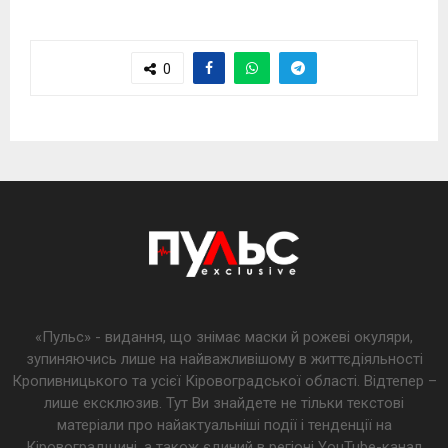
0
«Пульс» - видання, що знімає маски й рожеві окуляри,
зупиняючись лише на найважливішому в життєдіяльності
Кропивницького та усієї Кіровоградської області. Відтепер –
лише ексклюзив. Тут Ви знайдете не тільки текстові
матеріали про найактуальніші події і тенденції на
Кіровоградщині, а також єдиний в регіоні YouTube-канал