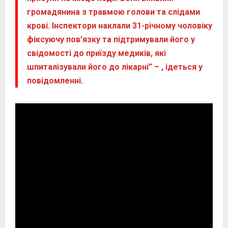
громадянина з травмою голови та слідами
крові. Інспектори наклали 31-річному чоловіку
фіксуючу пов’язку та підтримували його у
свідомості до приїзду медиків, які
шпиталізували його до лікарні” – , ідеться у
повідомленні.