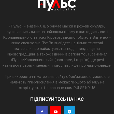
«Пульс» - видання, що знімає маски й рожеві окуляри,
зупиняючись лише на найважливішому в життєдіяльності
Кропивницького та усієї Кіровоградської області. Відтепер –
лише ексклюзив. Тут Ви знайдете не тільки текстові
матеріали про найактуальніші події і тенденції на
Кіровоградщині, а також єдиний в регіоні YouTube-канал
«Пульс/Кропивницький» (програми, інтерв’ю), де речі
називають своїми іменами і говорять лише про найголовніше.
При використанні матеріалів сайту обов'язковою умовою є
наявність гіперпосилання в межах першого абзацу на
сторінку статті із зазначенням PULSE.KR.UA
ПІДПИСУЙТЕСЬ НА НАС