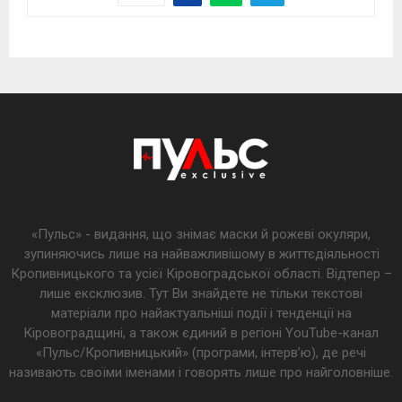
«Пульс» - видання, що знімає маски й рожеві окуляри,
зупиняючись лише на найважливішому в життєдіяльності
Кропивницького та усієї Кіровоградської області. Відтепер –
лише ексклюзив. Тут Ви знайдете не тільки текстові
матеріали про найактуальніші події і тенденції на
Кіровоградщині, а також єдиний в регіоні YouTube-канал
«Пульс/Кропивницький» (програми, інтерв’ю), де речі
називають своїми іменами і говорять лише про найголовніше.