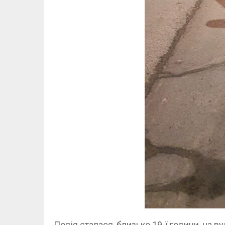
Подія сталася, близько 19-ї години, на в