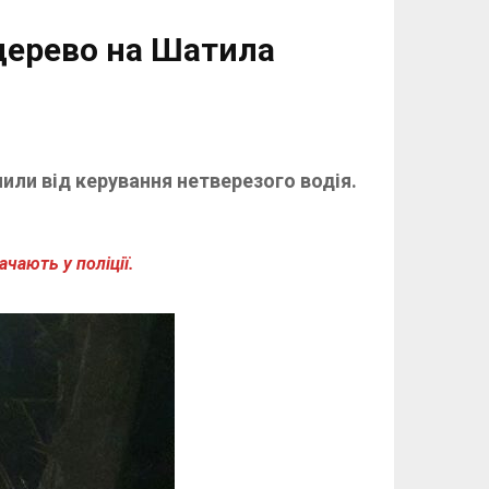
дерево на Шатила
ли від керування нетверезого водія.
чають у поліції.