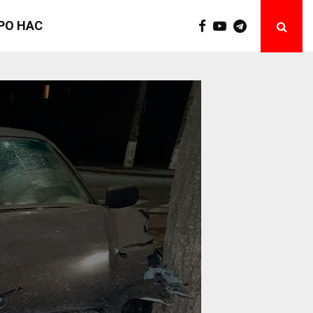
РО НАС