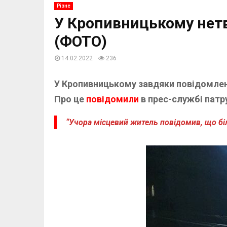
Різне
У Кропивницькому нет
(ФОТО)
14.02.2022
236
У Кропивницькому завдяки повідомлен
Про це
повідомили
в прес-службі патру
“Учора місцевий житель повідомив, що біля