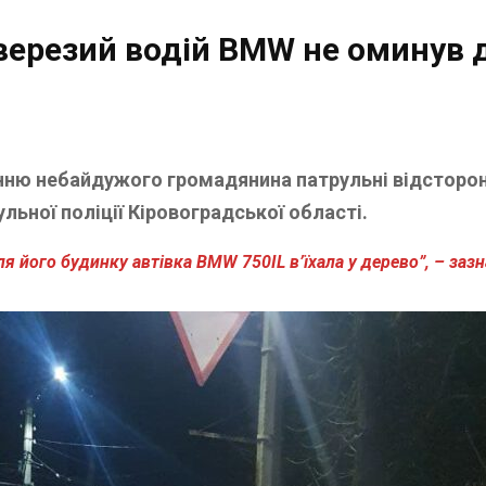
верезий водій BMW не оминув 
ню небайдужого громадянина патрульні відсторони
льної поліції Кіровоградської області.
 його будинку автівка BMW 750IL в’їхала у дерево”, – зазна