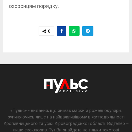
охоронцям порядку.
0
«Пульс» - видання, що знімає маски й рожеві окуляри,
зупиняючись лише на найважливішому в життєдіяльності
Кропивницького та усієї Кіровоградської області. Відтепер –
лише ексклюзив. Тут Ви знайдете не тільки текстові