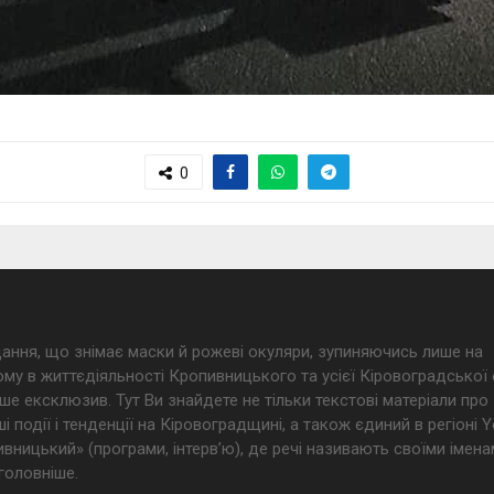
0
дання, що знімає маски й рожеві окуляри, зупиняючись лише на
му в життєдіяльності Кропивницького та усієї Кіровоградської 
ше ексклюзив. Тут Ви знайдете не тільки текстові матеріали про
і події і тенденції на Кіровоградщині, а також єдиний в регіоні
ницький» (програми, інтерв’ю), де речі називають своїми імена
головніше.