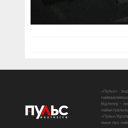
«Пульс» - ви
найважливішо
Відтепер – ли
найактуальніш
«Пульс/Кропив
лише про най