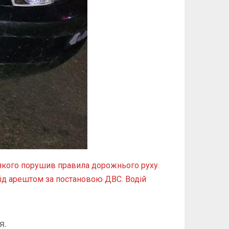
 якого порушив правила дорожнього руху.
під арештом за постановою ДВС. Водій
я.