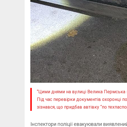
“Цими днями на вулиці Велика Пермська п
Під час перевірки документів охоронці п
зізнався, що придбав автівку “по техпаспо
Інспектори поліції евакуювали виявлени