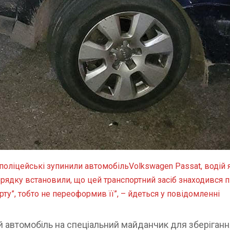
оліцейські зупинили автомобільVolkswagen Passat, водій
орядку встановили, що цей транспортний засіб знаходився 
рту”, тобто не переоформив її”, – йдеться у повідомленні
й автомобіль на спеціальний майданчик для зберіганн