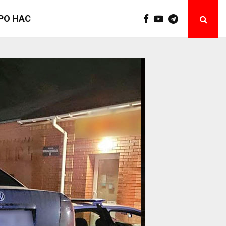
РО НАС