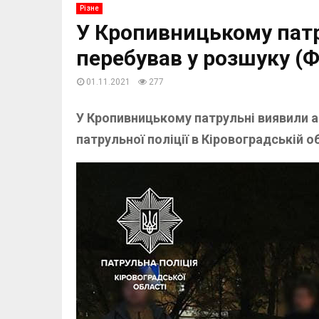
Різне
У Кропивницькому патр
перебував у розшуку (
01.11.2021
277
У Кропивницькому патрульні виявили а
патрульної поліції в Кіровоградській о