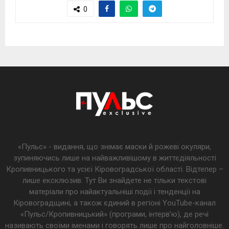
0
«Пульс» - видання, що знімає маски й рожеві окуляри,
зупиняючись лише на найважливішому в життєдіяльності
Кропивницького та усієї Кіровоградської області. Відтепер –
лише ексклюзив. Тут Ви знайдете не тільки текстові
матеріали про найактуальніші події і тенденції на
Кіровоградщині, а також єдиний в регіоні YouTube-канал
«Пульс/Кропивницький» (програми, інтерв’ю), де речі
називають своїми іменами і говорять лише про найголовніше.