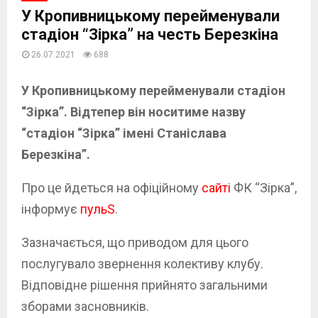
У Кропивницькому перейменували
стадіон “Зірка” на честь Березкіна
26.07.2021
688
У Кропивницькому перейменували стадіон
“Зірка”. Відтепер він носитиме назву
“стадіон “Зірка” імені Станіслава
Березкіна”.
Про це йдеться на офіційному
сайті
ФК “Зірка”,
інформує
пульS
.
Зазначається, що приводом для цього
послугувало звернення колективу клубу.
Відповідне рішення прийнято загальними
зборами засновників.