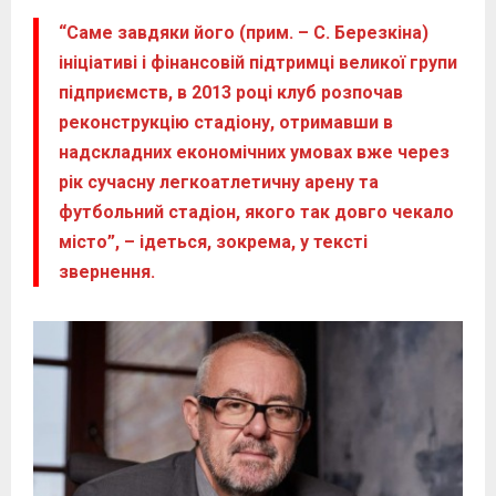
“Саме завдяки його (прим. – С. Березкіна)
ініціативі і фінансовій підтримці великої групи
підприємств, в 2013 році клуб розпочав
реконструкцію стадіону, отримавши в
надскладних економічних умовах вже через
рік сучасну легкоатлетичну арену та
футбольний стадіон, якого так довго чекало
місто”, – ідеться, зокрема, у тексті
звернення.