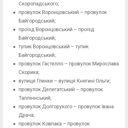
Скоропадського;
провулок Воронцовський – провулок
Байгородський;
проїзд Воронцовський – проїзд
Байгородський;
тупик Воронцовський – тупик
Байгородський;
провулок Гастелло – провулок Мирослава
Скорика;
вулиця Глинки – вулиця Княгині Ольги;
провулок Делегатський – провулок
Талліннський;
провулок Долгорукого – провулок Івана
Драча;
провулок Ковпака – провулок