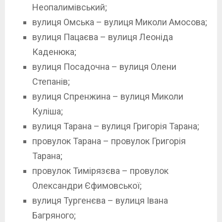
Неопалимівський;
вулиця Омська – вулиця Миколи Амосова;
вулиця Пацаєва – вулиця Леоніда
Каденюка;
вулиця Посадочна – вулиця Олени
Степанів;
вулиця Спренжина – вулиця Миколи
Куліша;
вулиця Тарана – вулиця Григорія Тарана;
провулок Тарана – провулок Григорія
Тарана;
провулок Тимірязєва – провулок
Олександри Єфимовської;
вулиця Тургенєва – вулиця Івана
Багряного;