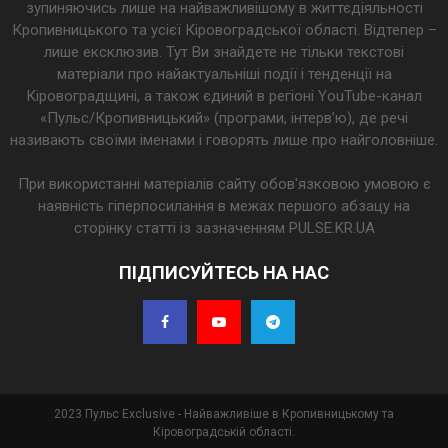
зупиняючись лише на найважливішому в життєдіяльності
Кропивницького та усієї Кіровоградської області. Відтепер –
лише ексклюзив. Тут Ви знайдете не тільки текстові
матеріали про найактуальніші події і тенденції на
Кіровоградщині, а також єдиний в регіоні YouTube-канал
«Пульс/Кропивницький» (програми, інтерв’ю), де речі
називають своїми іменами і говорять лише про найголовніше.
При використанні матеріалів сайту обов'язковою умовою є
наявність гіперпосилання в межах першого абзацу на
сторінку статті із зазначенням PULSE.KR.UA
ПІДПИСУЙТЕСЬ НА НАС
2023 Пульс Exclusive - Найважливіше в Кропивницькому та
Кіровоградській області.