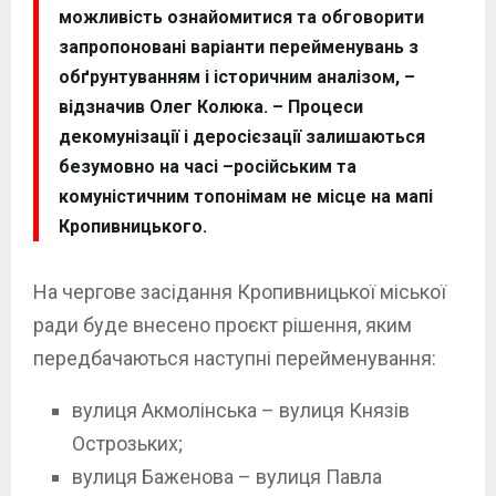
можливість ознайомитися та обговорити
запропоновані варіанти перейменувань з
обґрунтуванням і історичним аналізом, –
відзначив Олег Колюка. – Процеси
декомунізації і деросієзації залишаються
безумовно на часі –російським та
комуністичним топонімам не місце на мапі
Кропивницького.
На чергове засідання Кропивницької міської
ради буде внесено проєкт рішення, яким
передбачаються наступні перейменування:
вулиця Акмолінська – вулиця Князів
Острозьких;
вулиця Баженова – вулиця Павла