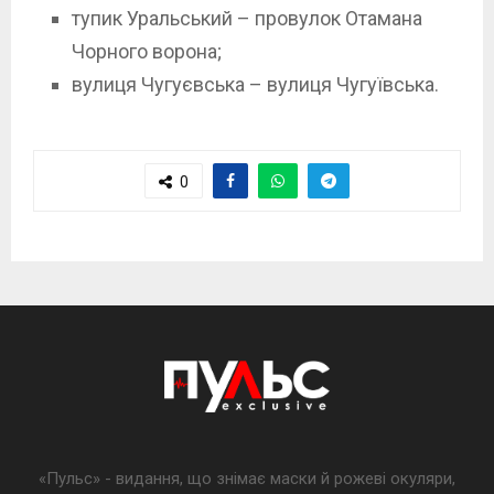
тупик Уральський – провулок Отамана
Чорного ворона;
вулиця Чугуєвська – вулиця Чугуївська.
0
«Пульс» - видання, що знімає маски й рожеві окуляри,