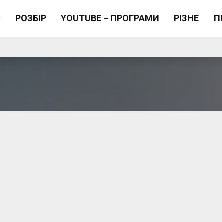
Є
РОЗБІР
YOUTUBE – ПРОГРАМИ
РІЗНЕ
П