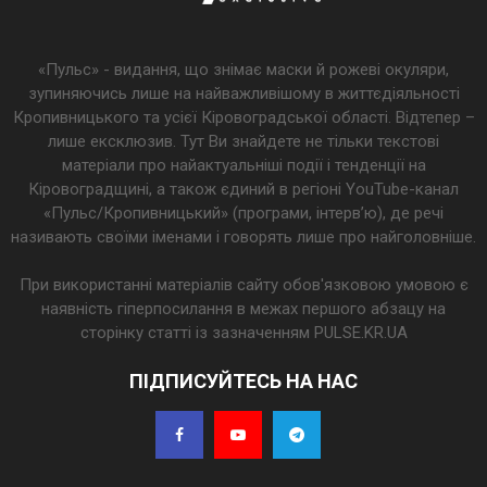
«Пульс» - видання, що знімає маски й рожеві окуляри,
зупиняючись лише на найважливішому в життєдіяльності
Кропивницького та усієї Кіровоградської області. Відтепер –
лише ексклюзив. Тут Ви знайдете не тільки текстові
матеріали про найактуальніші події і тенденції на
Кіровоградщині, а також єдиний в регіоні YouTube-канал
«Пульс/Кропивницький» (програми, інтерв’ю), де речі
називають своїми іменами і говорять лише про найголовніше.
При використанні матеріалів сайту обов'язковою умовою є
наявність гіперпосилання в межах першого абзацу на
сторінку статті із зазначенням PULSE.KR.UA
ПІДПИСУЙТЕСЬ НА НАС