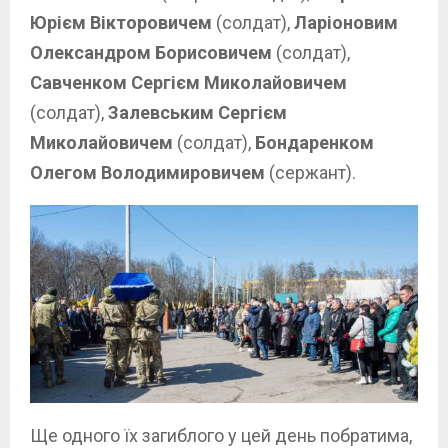
Юрієм Вікторовичем
(солдат),
Ларіоновим
Олександром Борисовичем
(солдат),
Савченком Сергієм Миколайовичем
(солдат),
Залевським Сергієм
Миколайовичем
(солдат),
Бондаренком
Олегом Володимировичем
(сержант).
Ще одного їх загиблого у цей день побратима,