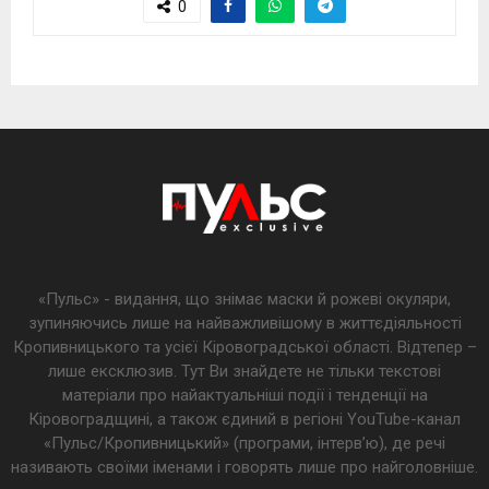
0
«Пульс» - видання, що знімає маски й рожеві окуляри,
зупиняючись лише на найважливішому в життєдіяльності
Кропивницького та усієї Кіровоградської області. Відтепер –
лише ексклюзив. Тут Ви знайдете не тільки текстові
матеріали про найактуальніші події і тенденції на
Кіровоградщині, а також єдиний в регіоні YouTube-канал
«Пульс/Кропивницький» (програми, інтерв’ю), де речі
називають своїми іменами і говорять лише про найголовніше.