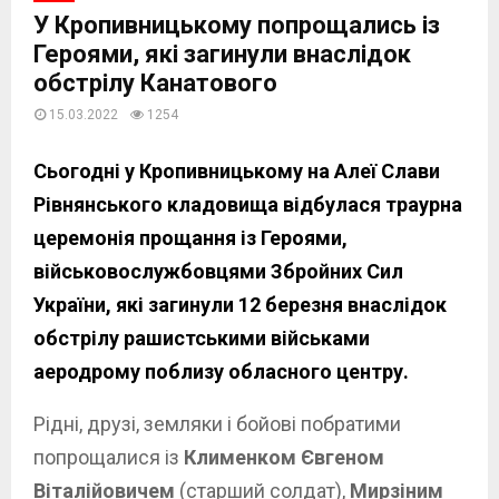
У Кропивницькому попрощались із
Героями, які загинули внаслідок
обстрілу Канатового
15.03.2022
1254
Сьогодні у Кропивницькому на Алеї Слави
Рівнянського кладовища відбулася траурна
церемонія прощання із Героями,
військовослужбовцями Збройних Сил
України, які загинули 12 березня внаслідок
обстрілу рашистськими військами
аеродрому поблизу обласного центру.
Рідні, друзі, земляки і бойові побратими
попрощалися із
Клименком Євгеном
Віталійовичем
(старший солдат),
Мирзіним