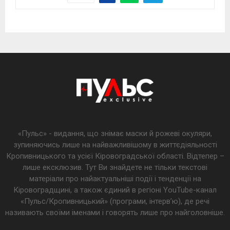
«Пульс» - видання, що знімає маски й рожеві окуляри,
зупиняючись лише на найважливішому в життєдіяльності
Кропивницького та усієї Кіровоградської області. Відтепер –
лише ексклюзив. Тут Ви знайдете не тільки текстові
матеріали про найактуальніші події і тенденції на
Кіровоградщині, а також єдиний в регіоні YouTube-канал
«Пульс/Кропивницький» (програми, інтерв’ю), де речі
називають своїми іменами і говорять лише про найголовніше.