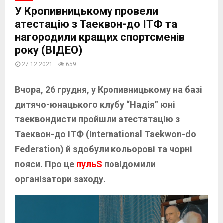
У Кропивницькому провели
атестацію з Таеквон-до ІТФ та
нагородили кращих спортсменів
року (ВІДЕО)
27.12.2021
659
Вчора, 26 грудня, у Кропивницькому на базі
дитячо-юнацького клубу “Надія” юні
таеквондисти пройшли атестатацію з
Таеквон-до ІТФ (International Taekwon-do
Federation) й здобули кольорові та чорні
пояси.
Про це
пульS
повідомили
організатори заходу.