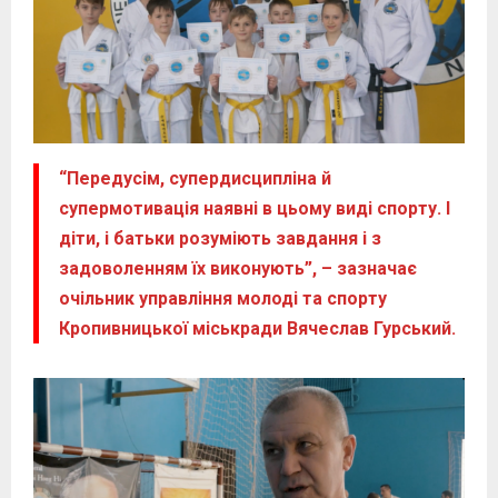
“Передусім, супердисципліна й
супермотивація наявні в цьому виді спорту. І
діти, і батьки розуміють завдання і з
задоволенням їх виконують”, – зазначає
очільник управління молоді та спорту
Кропивницької міськради Вячеслав Гурський.