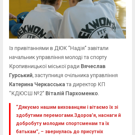
Із привітаннями в ДЮК “Надія” завітали
начальник управління молоді та спорту
Кропивницької міської ради
Вячеслав
Гурський
, заступниця очільника управління
Катерина Черкасська
та директор КП
“КДЮСШ №2”
Віталій Пархоменко
.
“Дякуємо нашим вихованцям і вітаємо їх зі
здобутими перемогами.Здоров’я, наснаги й
добробуту молодим спортсменам та їх
батькам”, – звернулась до присутніх