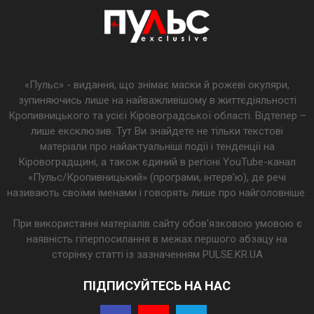
«Пульс» - видання, що знімає маски й рожеві окуляри,
зупиняючись лише на найважливішому в життєдіяльності
Кропивницького та усієї Кіровоградської області. Відтепер –
лише ексклюзив. Тут Ви знайдете не тільки текстові
матеріали про найактуальніші події і тенденції на
Кіровоградщині, а також єдиний в регіоні YouTube-канал
«Пульс/Кропивницький» (програми, інтерв’ю), де речі
називають своїми іменами і говорять лише про найголовніше.
При використанні матеріалів сайту обов'язковою умовою є
наявність гіперпосилання в межах першого абзацу на
сторінку статті із зазначенням PULSE.KR.UA
ПІДПИСУЙТЕСЬ НА НАС