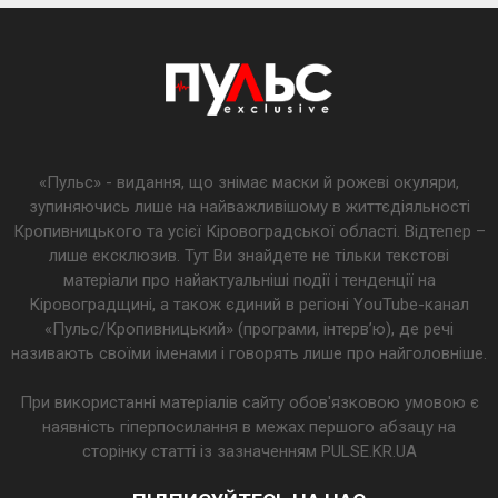
«Пульс» - видання, що знімає маски й рожеві окуляри,
зупиняючись лише на найважливішому в життєдіяльності
Кропивницького та усієї Кіровоградської області. Відтепер –
лише ексклюзив. Тут Ви знайдете не тільки текстові
матеріали про найактуальніші події і тенденції на
Кіровоградщині, а також єдиний в регіоні YouTube-канал
«Пульс/Кропивницький» (програми, інтерв’ю), де речі
називають своїми іменами і говорять лише про найголовніше.
При використанні матеріалів сайту обов'язковою умовою є
наявність гіперпосилання в межах першого абзацу на
сторінку статті із зазначенням PULSE.KR.UA