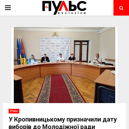
PRIMARY
MENU
Різне
У Кропивницькому призначили дату
виборів до Молодіжної ради