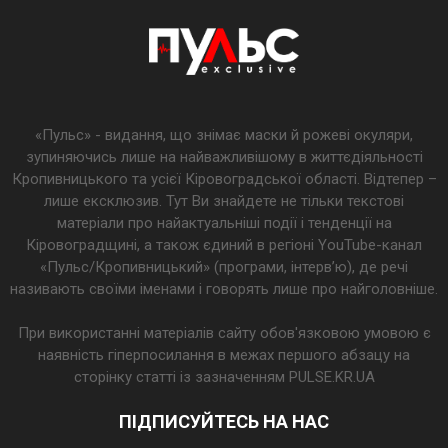
«Пульс» - видання, що знімає маски й рожеві окуляри,
зупиняючись лише на найважливішому в життєдіяльності
Кропивницького та усієї Кіровоградської області. Відтепер –
лише ексклюзив. Тут Ви знайдете не тільки текстові
матеріали про найактуальніші події і тенденції на
Кіровоградщині, а також єдиний в регіоні YouTube-канал
«Пульс/Кропивницький» (програми, інтерв’ю), де речі
називають своїми іменами і говорять лише про найголовніше.
При використанні матеріалів сайту обов'язковою умовою є
наявність гіперпосилання в межах першого абзацу на
сторінку статті із зазначенням PULSE.KR.UA
ПІДПИСУЙТЕСЬ НА НАС