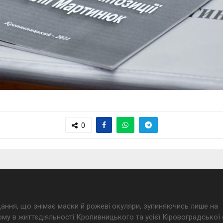
0
дання, що знімає маски й рожеві окуляри, зупиняючись лише на
му в життєдіяльності Кропивницького та усієї Кіровоградської 