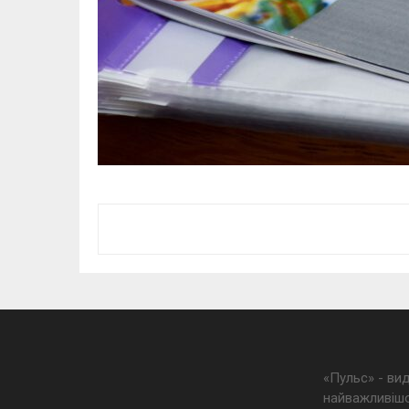
«Пульс» - ви
найважливішо