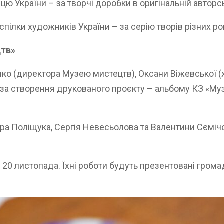
 України – за творчі доробки в оригінальній авторс
пілки художників України – за серію творів різних рок
цтв»
ко (директора Музею мистецтв), Оксани Віжевської (х
 за створення друкованого проєкту – альбому КЗ «Му
ра Поліщука, Сергія Невесьолова та Валентини Сєміч
20 листопада. Їхні роботи будуть презентовані грома