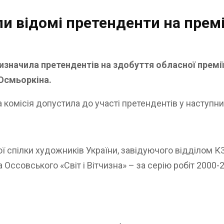
и відомі претенденти на премі
изначила претендентів на здобуття обласної премі
Осмьоркіна.
 комісія допустила до участі претендентів у наступни
ої спілки художників України, завідуючого відділом 
 Оссовського «Світ і Вітчизна» – за серію робіт 2000-