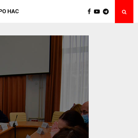
РО НАС