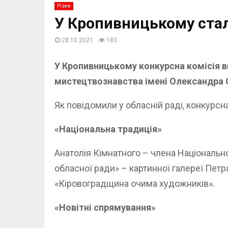
Різне
У Кропивницькому стал
28.10.2021
183
У Кропивницькому конкурсна комісія в
мистецтвознавства імені Олександра 
Як повідомили у обласній раді, конкурсна
«Національна традиція»
Анатолія Кімнатного – члена Національн
обласної ради» – картинної галереї Петра
«Кіровоградщина очима художників».
«Новітні спрямування»