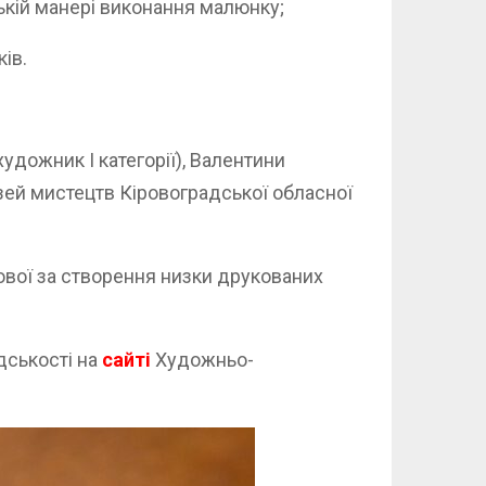
ькій манері виконання малюнку;
ів.
удожник І категорії), Валентини
зей мистецтв Кіровоградської обласної
ової за створення низки друкованих
дськості на
сайті
Художньо-