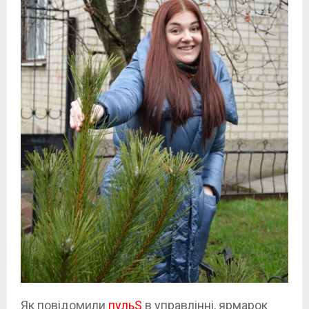
Як повідомили
пульS
в управлінні, ярмарок