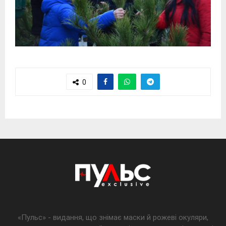
0
«Пульс» - видання, що знімає маски й рожеві окуляри,