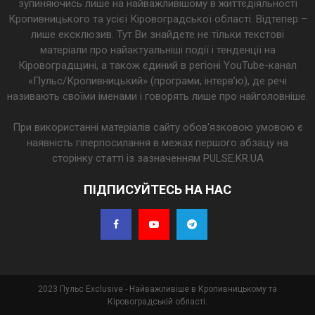
зупиняючись лише на найважливішому в життєдіяльності
Кропивницького та усієї Кіровоградської області. Відтепер –
лише ексклюзив. Тут Ви знайдете не тільки текстові
матеріали про найактуальніші події і тенденції на
Кіровоградщині, а також єдиний в регіоні YouTube-канал
«Пульс/Кропивницький» (програми, інтерв’ю), де речі
називають своїми іменами і говорять лише про найголовніше.
При використанні матеріалів сайту обов'язковою умовою є
наявність гіперпосилання в межах першого абзацу на
сторінку статті із зазначенням PULSE.KR.UA
ПІДПИСУЙТЕСЬ НА НАС
2023 Пульс Exclusive - Найважливіше в Кропивницькому та
Кіровоградській області.