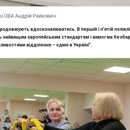
ої ОВА Андрій Райкович:
продовжують вдосконалюватись. В першій і п’ятій полік
ють найвищим європейським стандартам і вимогам безба
ивостями відділення – єдині в Україні”.