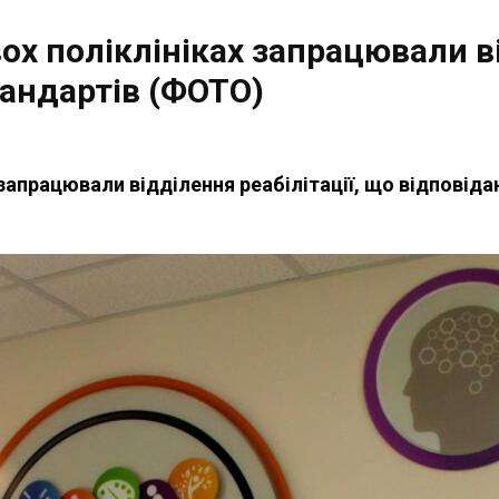
х поліклініках запрацювали ві
тандартів (ФОТО)
 запрацювали відділення реабілітації, що відпові