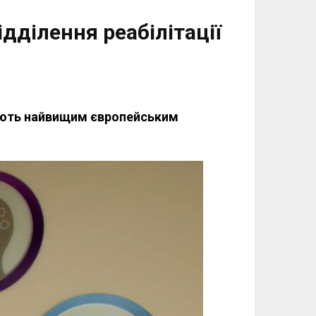
дділення реабілітації
дають найвищим європейським