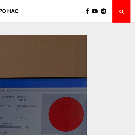
РО НАС