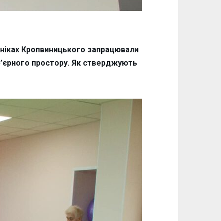
лініках Кропвиницького запрацювали
р’єрного простору. Як стверджують