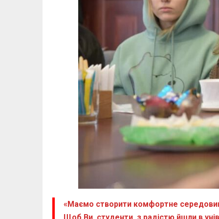
«Маємо створити комфортне середовище 
Щоб Ви, студенти, з радістю йшли в уніве