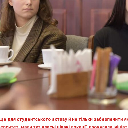
для студентського активу й не тільки забезпечити якісн
рситет, мали тут власні цікаві локації, проявляли ініціа