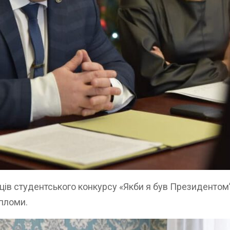
в студентського конкурсу «Якби я був Президентом” 
ипломи.