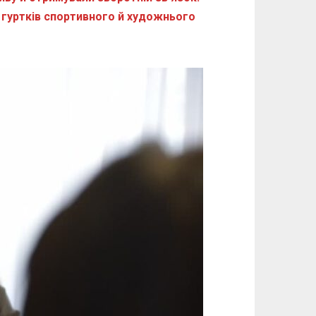
 гуртків спортивного й художнього