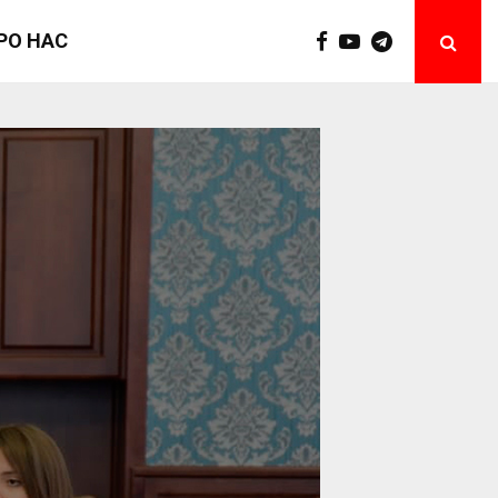
РО НАС