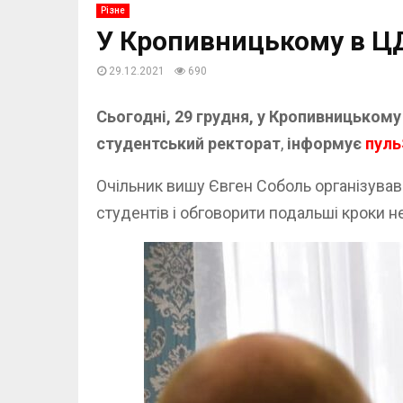
Різне
У Кропивницькому в Ц
29.12.2021
690
Сьогодні, 29 грудня, у Кропивницьком
студентський ректорат
,
інформує
пуль
Очільник вишу Євген Соболь організував
студентів і обговорити подальші кроки не 