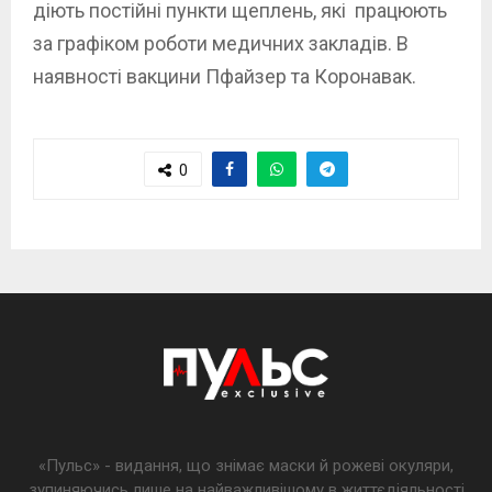
діють постійні пункти щеплень, які працюють
за графіком роботи медичних закладів. В
наявності вакцини Пфайзер та Коронавак.
0
«Пульс» - видання, що знімає маски й рожеві окуляри,
зупиняючись лише на найважливішому в життєдіяльності