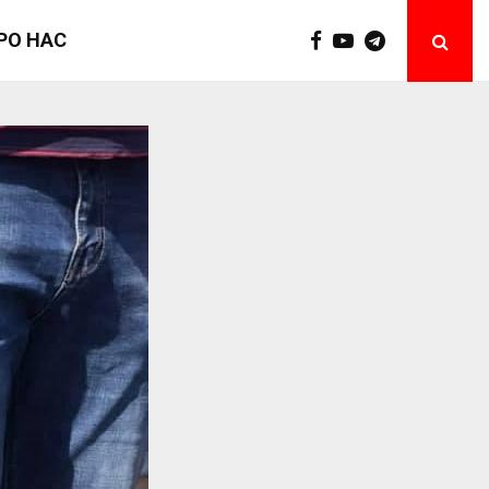
РО НАС