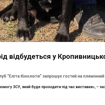
рід відбудеться у Кропивниць
уб “Еліта Кінологія” запрошує гостей на племінний 
омогу ЗСУ, який буде проходити під час виставки», – заз