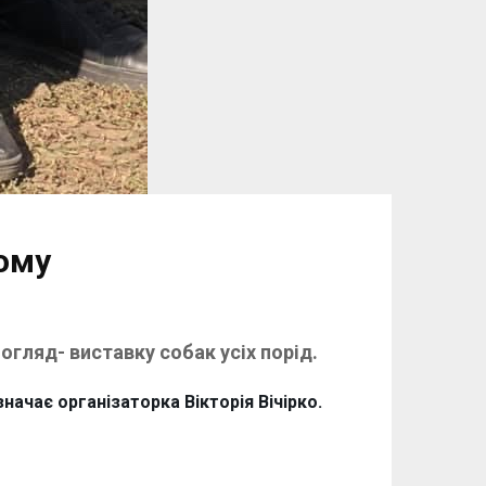
кому
огляд- виставку собак усіх порід.
начає організаторка Вікторія Вічірко.