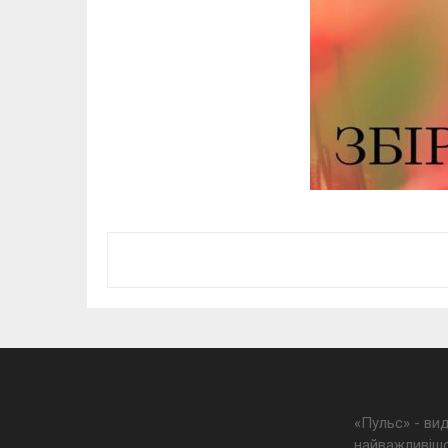
«Пульс» - ви
найважливішо