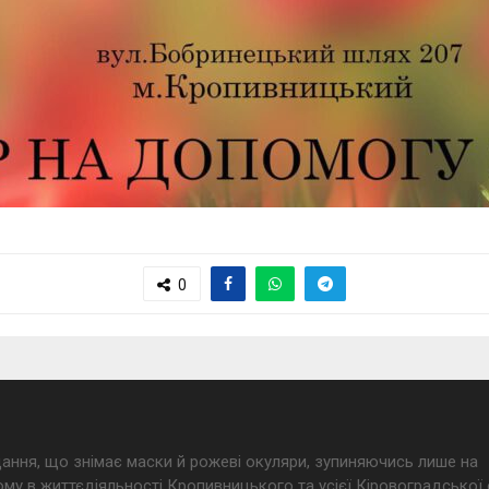
0
дання, що знімає маски й рожеві окуляри, зупиняючись лише на
му в життєдіяльності Кропивницького та усієї Кіровоградської 