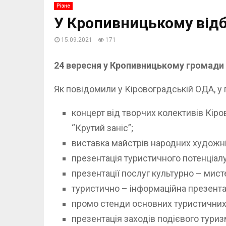
Різне
У Кропивницькому від
15.09.2021
171
24 вересня у Кропивницькому громади 
Як повідомили у Кіровоградській ОДА, у 
концерт від творчих колективів Кіро
“Крутий заніс”;
виставка майстрів народних художні
презентація туристичного потенціалу
презентації послуг культурно – мист
туристично – інформаційна презента
промо стенди основних туристичних 
презентація заходів подієвого туриз