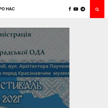
РО НАС