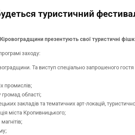
будеться туристичний фестива
Кіровоградщини презентують свої туристичні фішки
програмі заходу:
воградщини. Та виступ спеціально запрошеного гостя 
х промислів;
 громад області;
ецьких закладів та тематичних арт-локацій, туристично
ція міста Кропивницького;
магнітів;
му;