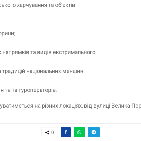
ького харчування та об’єктів
орини;
х напрямків та видів екстримального
а традицій національних меншин
нтів та туроператорів.
буватиметься на різних локаціях, від вулиці Велика П
0