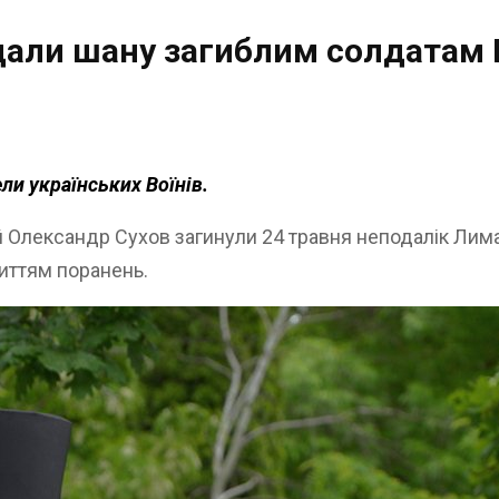
али шану загиблим солдатам В
и українських Воїнів.
ий Олександр Сухов загинули 24 травня неподалік Лим
життям поранень.