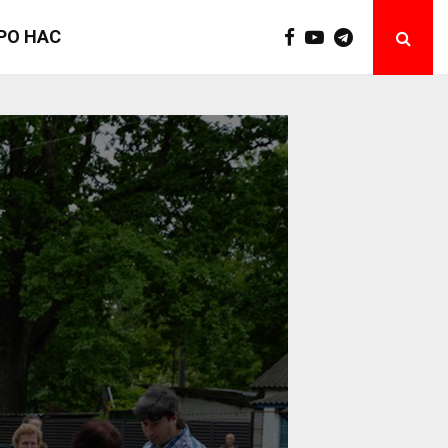
РО НАС