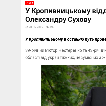
Різне
У Кропивницькому відд
Олександру Сухову
28.05.2022
939
У Кропивницькому в останню путь провел
39-річний Віктор Нестеренко та 43-річн
області від украй тяжких, несумісних з 