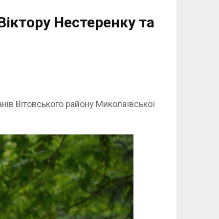
іктору Нестеренку та
анів Вітовського району Миколаївської