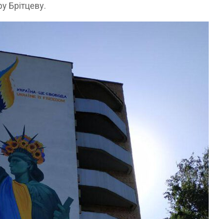
у Брітцеву.