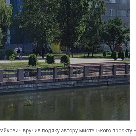
айкович вручив подяку автору мистецького проєкту –