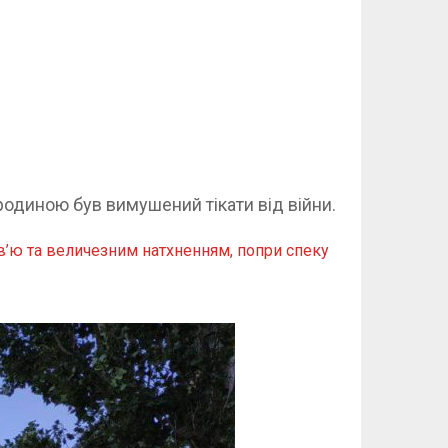
 родиною був вимушений тікати від війни.
в’ю та величезним натхненням, попри спеку