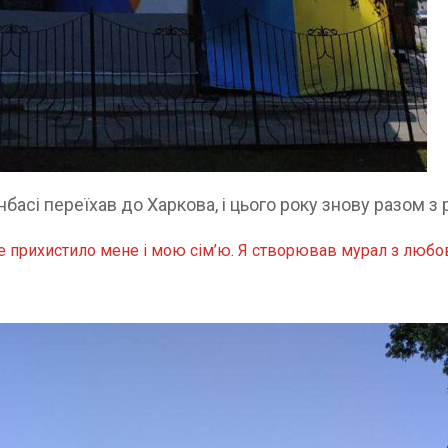
басі переїхав до Харкова, і цього року знову разом з
е прихистило мене і мою сім’ю. Я створював мурал з любо