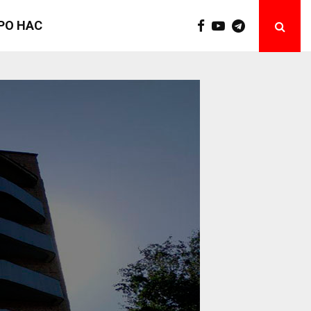
РО НАС