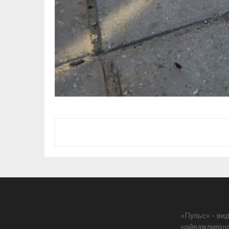
«Пульс» - ви
найважливішо