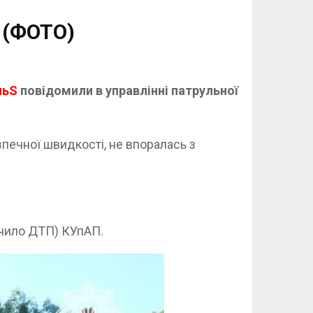
 (ФОТО)
льS
повідомили в управлінні патрульної
печної швидкості, не впоралась з
инило ДТП) КУпАП.