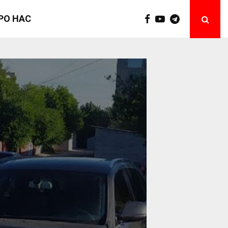
РО НАС