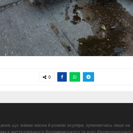
0
дання, що знімає маски й рожеві окуляри, зупиняючись лише на
му в життєдіяльності Кропивницького та усієї Кіровоградської 