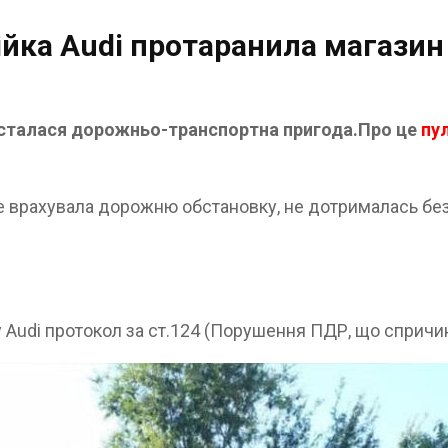
йка Audi протаранила магазин
а сталася дорожньо-транспортна пригода.Про це
пу
не врахувала дорожню обстановку, не дотрималась без
у Audi протокол за ст.124 (Порушення ПДР, що сприч