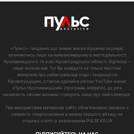
«Пульс» - видання, що знімає маски й рожеві окуляри,
зупиняючись лише на найважливішому в життєдіяльності
Кропивницького та усієї Кіровоградської області. Відтепер –
лише ексклюзив. Тут Ви знайдете не тільки текстові
матеріали про найактуальніші події і тенденції на
Кіровоградщині, а також єдиний в регіоні YouTube-канал
«Пульс/Кропивницький» (програми, інтерв’ю), де речі
називають своїми іменами і говорять лише про найголовніше.
При використанні матеріалів сайту обов'язковою умовою є
наявність гіперпосилання в межах першого абзацу на
сторінку статті із зазначенням PULSE.KR.UA