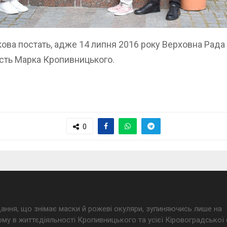
кова постать, адже 14 липня 2016 року Верховна Рада
сть Марка Кропивницького.
0
дання, що знімає маски й рожеві окуляри, зупиняючись лише на
му в життєдіяльності Кропивницького та усієї Кіровоградської 