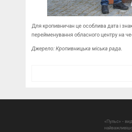
Для кропивничан це особлива дата і зна
перейменування обласного центру на че
Джерело: Кропивницька міська рада.
«Пульс» - ви
найважливішо