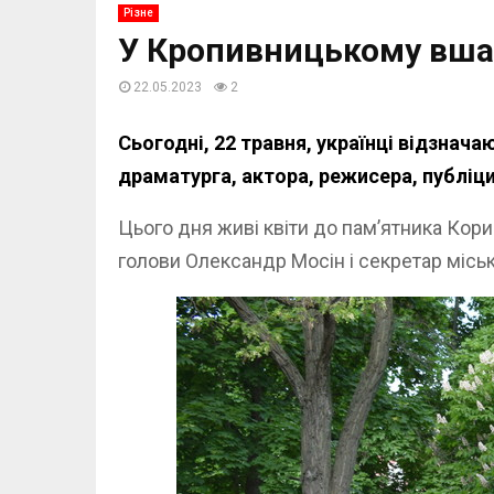
Різне
У Кропивницькому вшан
22.05.2023
2
Сьогодні, 22 травня, українці відзнач
драматурга, актора, режисера, публіц
Цього дня живі квіти до пам’ятника Кори
голови Олександр Мосін і секретар місь