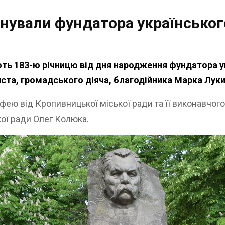
ували фундатора українського
ають 183-ю річницю від дня народження фундатора 
иста, громадського діяча, благодійника Марка Лук
фею від Кропивницької міської ради та її виконавчого
кої ради Олег Колюка.