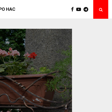
РО НАС