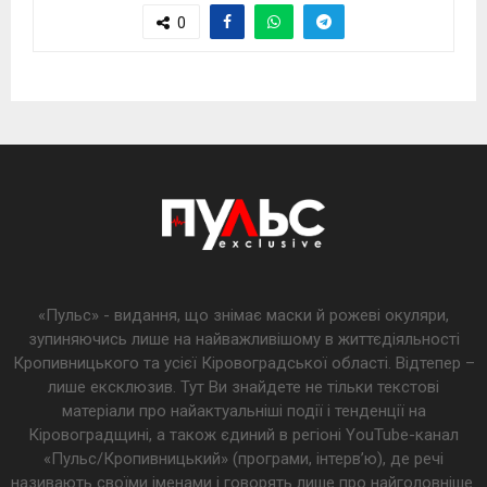
0
«Пульс» - видання, що знімає маски й рожеві окуляри,
зупиняючись лише на найважливішому в життєдіяльності
Кропивницького та усієї Кіровоградської області. Відтепер –
лише ексклюзив. Тут Ви знайдете не тільки текстові
матеріали про найактуальніші події і тенденції на
Кіровоградщині, а також єдиний в регіоні YouTube-канал
«Пульс/Кропивницький» (програми, інтерв’ю), де речі
називають своїми іменами і говорять лише про найголовніше.