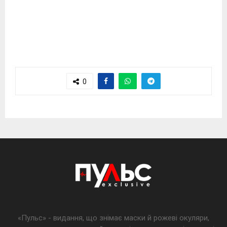
0
«Пульс» - видання, що знімає маски й рожеві окуляри,