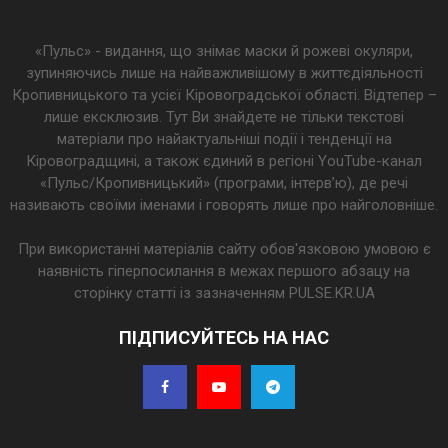
«Пульс» - видання, що знімає маски й рожеві окуляри,
зупиняючись лише на найважливішому в життєдіяльності
Кропивницького та усієї Кіровоградської області. Відтепер –
лише ексклюзив. Тут Ви знайдете не тільки текстові
матеріали про найактуальніші події і тенденції на
Кіровоградщині, а також єдиний в регіоні YouTube-канал
«Пульс/Кропивницький» (програми, інтерв’ю), де речі
називають своїми іменами і говорять лише про найголовніше.
При використанні матеріалів сайту обов'язковою умовою є
наявність гіперпосилання в межах першого абзацу на
сторінку статті із зазначенням PULSE.KR.UA
ПІДПИСУЙТЕСЬ НА НАС