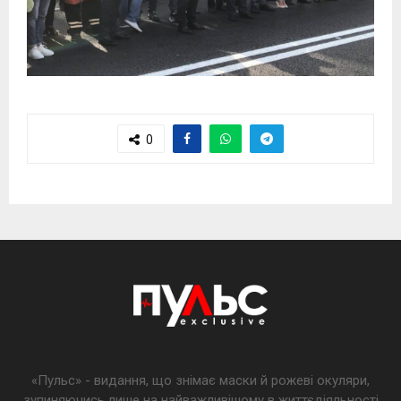
0
«Пульс» - видання, що знімає маски й рожеві окуляри,
зупиняючись лише на найважливішому в життєдіяльності