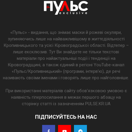
«Пульс» - видання, що знімає маски й рожеві окуляри,
зупиняючись лише на найважливішому в життєдіяльності
Кропивницького та усієї Кіровоградської області. Відтепер –
лише ексклюзив. Тут Ви знайдете не тільки текстові
матеріали про найактуальніші події і тенденції на
Кіровоградщині, а також єдиний в регіоні YouTube-канал
«Пульс/Кропивницький» (програми, інтерв’ю), де речі
називають своїми іменами і говорять лише про найголовніше.
При використанні матеріалів сайту обов'язковою умовою є
наявність гіперпосилання в межах першого абзацу на
сторінку статті із зазначенням PULSE.KR.UA
ПІДПИСУЙТЕСЬ НА НАС