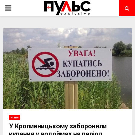
PRIMARY
MENU
Різне
У Кропивницькому заборонили
купання у водоймах на період