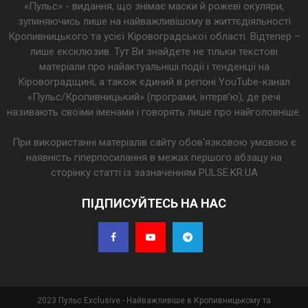
«Пульс» - видання, що знімає маски й рожеві окуляри,
зупиняючись лише на найважливішому в життєдіяльності
Кропивницького та усієї Кіровоградської області. Відтепер –
лише ексклюзив. Тут Ви знайдете не тільки текстові
матеріали про найактуальніші події і тенденції на
Кіровоградщині, а також єдиний в регіоні YouTube-канал
«Пульс/Кропивницький» (програми, інтерв’ю), де речі
називають своїми іменами і говорять лише про найголовніше.
При використанні матеріалів сайту обов'язковою умовою є
наявність гіперпосилання в межах першого абзацу на
сторінку статті із зазначенням PULSE.KR.UA
ПІДПИСУЙТЕСЬ НА НАС
2023 Пульс Exclusive - Найважливіше в Кропивницькому та