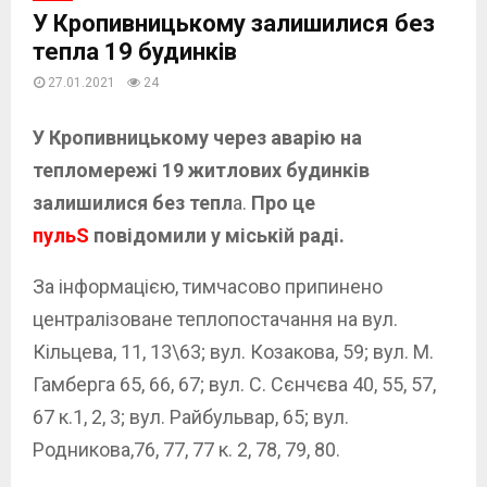
У Кропивницькому залишилися без
тепла 19 будинків
27.01.2021
24
У Кропивницькому
через аварію на
тепломережі 19 житлових будинків
залишилися без тепл
а.
Про це
пульS
повідомили у міській раді.
За інформацією, тимчасово припинено
централізоване теплопостачання на вул.
Кільцева, 11, 13\63; вул. Козакова, 59; вул. М.
Гамберга 65, 66, 67; вул. С. Сєнчєва 40, 55, 57,
67 к.1, 2, 3; вул. Райбульвар, 65; вул.
Родникова,76, 77, 77 к. 2, 78, 79, 80.