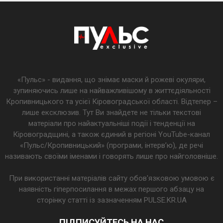
«Пульс» - видання, що знімає маски й рожеві окуляри,
зупиняючись лише на найважливішому в життєдіяльності
Кропивницького та усієї Кіровоградської області. Відтепер –
лише ексклюзив. Тут Ви знайдете не тільки текстові
матеріали про найактуальніші події і тенденції на
Кіровоградщині, а також єдиний в регіоні YouTube-канал
«Пульс/Кропивницький» (програми, інтерв’ю), де речі
називають своїми іменами і говорять лише про найголовніше.
При використанні матеріалів сайту обов'язковою умовою є
наявність гіперпосилання в межах першого абзацу на
сторінку статті із зазначенням PULSE.KR.UA
ПІДПИСУЙТЕСЬ НА НАС