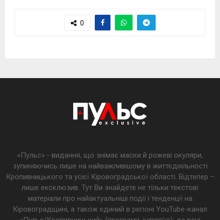
0
«Пульс» - видання, що знімає маски й рожеві окуляри,
зупиняючись лише на найважливішому в життєдіяльності
Кропивницького та усієї Кіровоградської області. Відтепер –
лише ексклюзив. Тут Ви знайдете не тільки текстові
матеріали про найактуальніші події і тенденції на
Кіровоградщині, а також єдиний в регіоні YouTube-канал