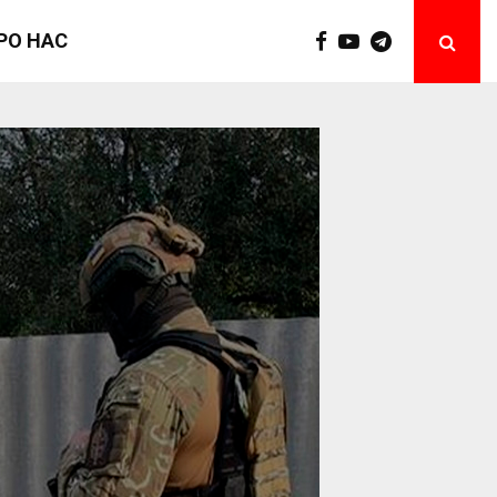
РО НАС