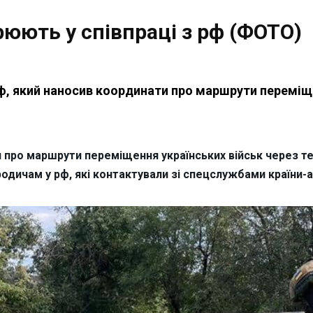
юють у співпраці з рф (ФОТО)
, який наносив координати про маршрути переміще
 про маршрути переміщення українських військ через тер
ичам у рф, які контактували зі спецслужбами країни-аг