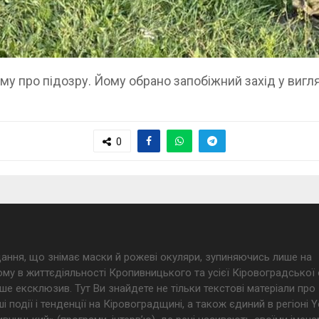
му про підозру. Йому обрано запобіжний захід у вигля
0
дання, що знімає маски й рожеві окуляри, зупиняючись лише на
му в життєдіяльності Кропивницького та усієї Кіровоградської 
ше ексклюзив. Тут Ви знайдете не тільки текстові матеріали про
і події і тенденції на Кіровоградщині, а також єдиний в регіоні