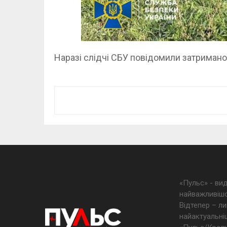
Наразі слідчі СБУ повідомили затримано
«Пульс» - ви
найважливішо
Відтепер – ли
найактуальніш