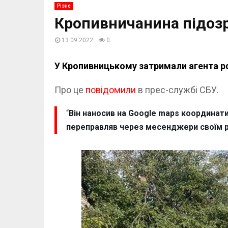
Різне
Кропивничанина підозр
13.09.2022
0
У Кропивницькому затримали агента рф
Про це
повідомили
в прес-службі СБУ.
“
Він наносив на Google maps координати
переправляв через месенджери своїм род